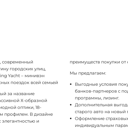
й, современный
преимуществ покупки от 
ину городских улиц,
Мы предлагаем:
ing Yacht – минивэн
сных поездок всей семьей
Выгодные условия поку
банков-партнеров с п
ый за название
программы, лизинг.
массивной Х-образной
Дополнительная выгод
одной оптики, 18-
старого авто на новый 
 профилем. В дизайне
Оформление страховых
 элегантностью и
индивидуальным парам