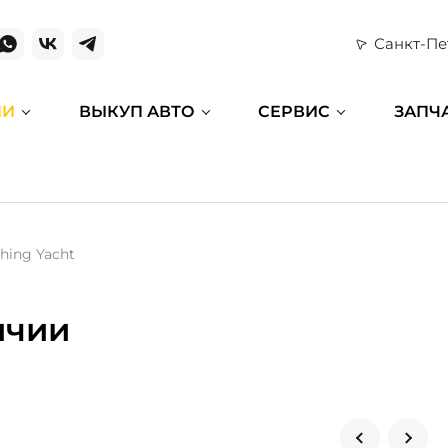
Санкт-Пе
ИИ
ВЫКУП АВТО
СЕРВИС
ЗАПЧ
hing Yacht
ичии