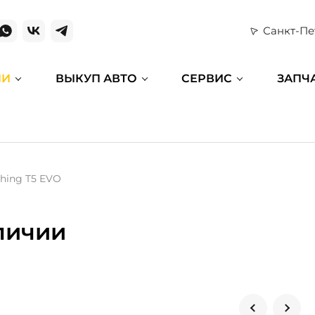
Санкт-Пе
ИИ
ВЫКУП АВТО
СЕРВИС
ЗАПЧ
thing T5 EVO
аличии