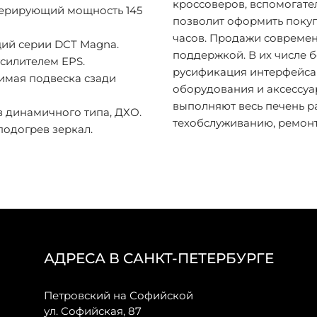
кроссоверов, вспомогате
нерирующий мощность 145
позволит оформить покуп
часов. Продажи совреме
ций серии DCT Magna.
поддержкой. В их числе б
силителем EPS.
русификация интерфейса 
имая подвеска сзади
оборудования и аксессуа
выполняют весь печень р
в динамичного типа, ДХО.
техобслуживанию, ремонт
одогрев зеркал.
АДРЕСА В САНКТ-ПЕТЕРБУРГЕ
Петровский на Софийской
ул. Софийская, 87