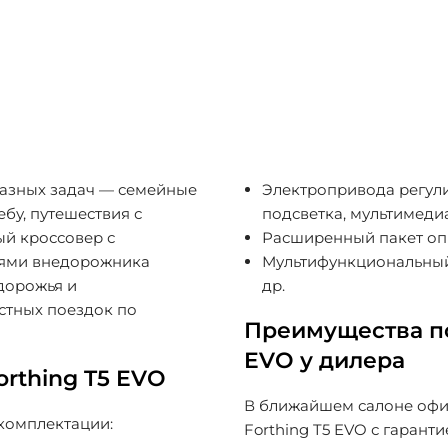
разных задач — семейные
Электропривода регул
ебу, путешествия с
подсветка, мультимедиа
ый кроссовер с
Расширенный пакет оп
тями внедорожника
Мультифункциональный 
дорожья и
др.
стных поездок по
Преимущества по
EVO у дилера
rthing T5 EVO
В ближайшем салоне офи
 комплектации:
Forthing T5 EVO с гарант