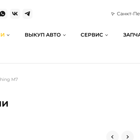
Санкт-Пе
ИИ
ВЫКУП АВТО
СЕРВИС
ЗАПЧ
thing M7
ии